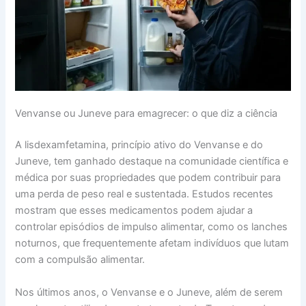
Venvanse ou Juneve para emagrecer: o que diz a ciência
A lisdexamfetamina, princípio ativo do Venvanse e do
Juneve, tem ganhado destaque na comunidade científica e
médica por suas propriedades que podem contribuir para
uma perda de peso real e sustentada. Estudos recentes
mostram que esses medicamentos podem ajudar a
controlar episódios de impulso alimentar, como os lanches
noturnos, que frequentemente afetam indivíduos que lutam
com a compulsão alimentar.
Nos últimos anos, o Venvanse e o Juneve, além de serem