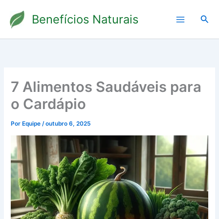
Ir
Benefícios Naturais
para
Pesq
o
conteúdo
7 Alimentos Saudáveis para
o Cardápio
Por
Equipe
/
outubro 6, 2025