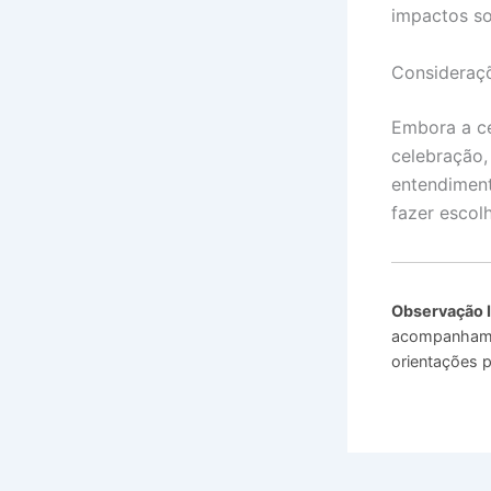
impactos so
Consideraçõ
Embora a ce
celebração,
entendiment
fazer escol
Observação 
acompanhamen
orientações p