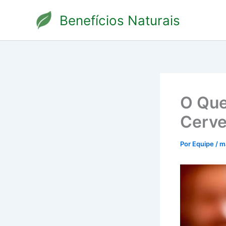
Ir
Benefícios Naturais
para
o
conteúdo
O Que
Cerve
Por
Equipe
/
m