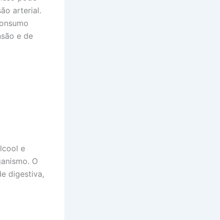
o arterial.
 consumo
nsão e de
lcool e
ganismo. O
e digestiva,