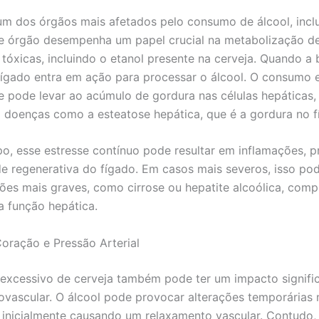
um dos órgãos mais afetados pelo consumo de álcool, incl
te órgão desempenha um papel crucial na metabolização d
 tóxicas, incluindo o etanol presente na cerveja. Quando a 
 fígado entra em ação para processar o álcool. O consumo 
e pode levar ao acúmulo de gordura nas células hepáticas,
doenças como a esteatose hepática, que é a gordura no f
, esse estresse contínuo pode resultar em inflamações, p
e regenerativa do fígado. Em casos mais severos, isso pod
ões mais graves, como cirrose ou hepatite alcoólica, co
a função hepática.
Coração e Pressão Arterial
xcessivo de cerveja também pode ter um impacto signific
ovascular. O álcool pode provocar alterações temporárias
 inicialmente causando um relaxamento vascular. Contudo,