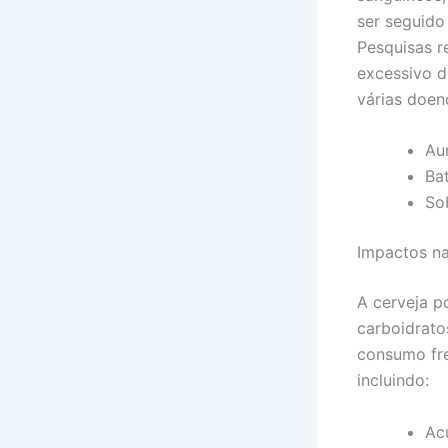
ser seguido
Pesquisas r
excessivo d
várias doen
Au
Bat
So
Impactos n
A cerveja p
carboidrato
consumo fre
incluindo:
Ac