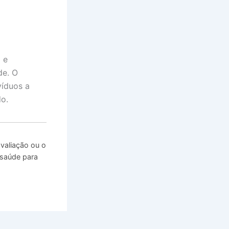
 e
de. O
víduos a
do.
valiação ou o
 saúde para