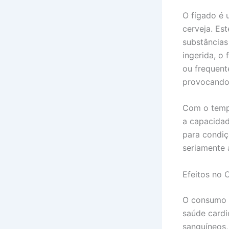
O fígado é 
cerveja. Es
substâncias
ingerida, o
ou frequent
provocando 
Com o tempo
a capacidad
para condiç
seriamente 
Efeitos no 
O consumo e
saúde cardi
sanguíneos,