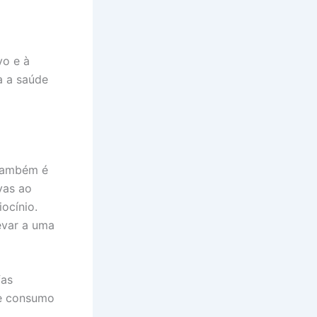
vo e à
a a saúde
 também é
vas ao
ocínio.
evar a uma
fas
de consumo