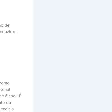
mo de
eduzir os
 como
terial
e álcool. É
nto de
tenciais