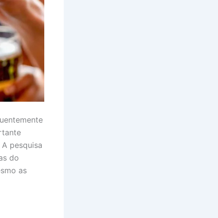
quentemente
rtante
 A pesquisa
as do
mesmo as