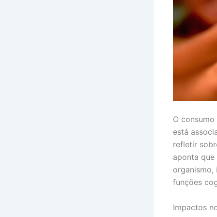
O consumo d
está associ
refletir so
aponta que 
organismo, 
funções cog
Impactos n