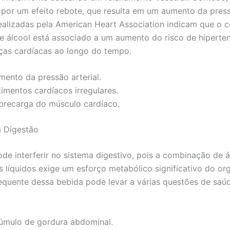
 por um efeito rebote, que resulta em um aumento da pressã
ealizadas pela American Heart Association indicam que o
e álcool está associado a um aumento do risco de hiperte
ças cardíacas ao longo do tempo.
mento da pressão arterial.
imentos cardíacos irregulares.
brecarga do músculo cardíaco.
a Digestão
ode interferir no sistema digestivo, pois a combinação de á
s líquidos exige um esforço metabólico significativo do or
quente dessa bebida pode levar a várias questões de saúd
úmulo de gordura abdominal.