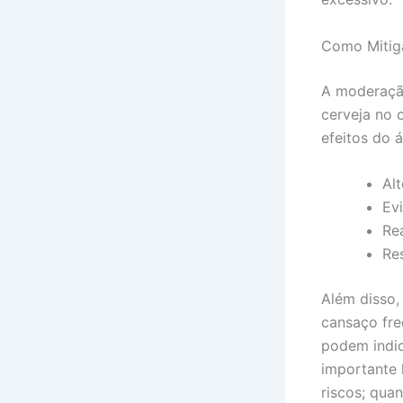
Como Mitig
A moderação
cerveja no 
efeitos do 
Al
Ev
Rea
Re
Além disso,
cansaço fre
podem indic
importante 
riscos; qua