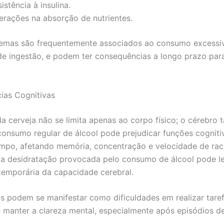
istência à insulina.
terações na absorção de nutrientes.
lemas são frequentemente associados ao consumo excessi
de ingestão, e podem ter consequências a longo prazo par
ias Cognitivas
a cerveja não se limita apenas ao corpo físico; o cérebro
consumo regular de álcool pode prejudicar funções cogniti
mpo, afetando memória, concentração e velocidade de raci
 a desidratação provocada pelo consumo de álcool pode l
temporária da capacidade cerebral.
os podem se manifestar como dificuldades em realizar tare
e manter a clareza mental, especialmente após episódios 