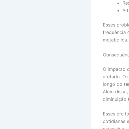
Res
Al
Esses prob
frequência 
metabólica.
Consequênc
O impacto d
afetado. O 
longo do te
Além disso,
diminuição 
Esses efeit
cotidianas 
excessivo.