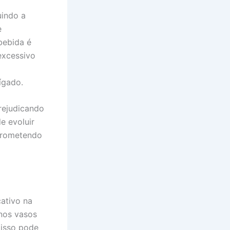
uindo a
e
bebida é
excessivo
ígado.
rejudicando
e evoluir
mprometendo
ativo na
 nos vasos
 isso pode