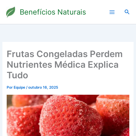
Ir
Benefícios Naturais
para
Pesq
o
conteúdo
Frutas Congeladas Perdem
Nutrientes Médica Explica
Tudo
Por
Equipe
/
outubro 16, 2025