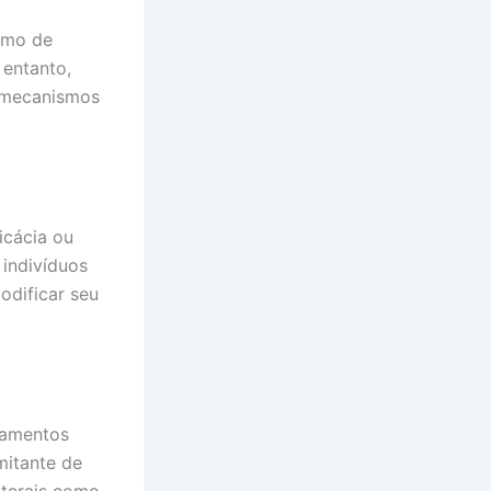
umo de
 entanto,
 mecanismos
icácia ou
 indivíduos
odificar seu
camentos
mitante de
aterais como