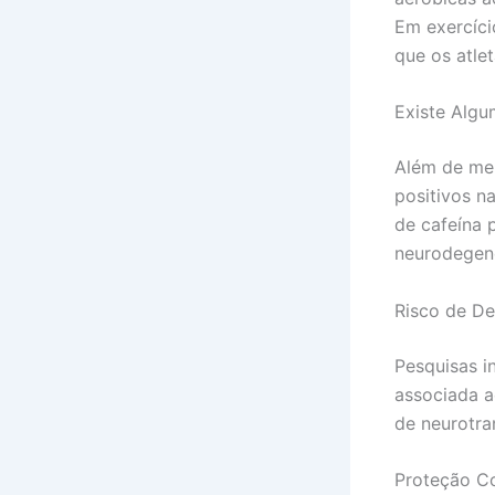
Em exercíci
que os atle
Existe Algu
Além de mel
positivos n
de cafeína 
neurodegene
Risco de D
Pesquisas i
associada a
de neurotra
Proteção C