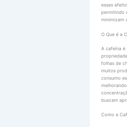
esses efeit
permitindo 
minimizam o
O Que é a C
A cafeína é
propriedade
folhas de c
muitos prod
consumo est
melhorando
concentraçã
buscam apri
Como a Caf