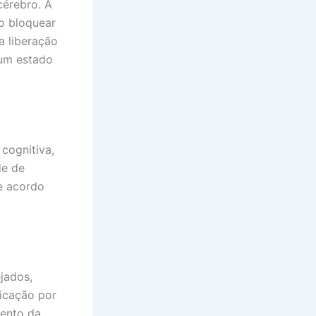
cérebro. A
o bloquear
a liberação
 um estado
cognitiva,
de de
e acordo
jados,
xicação por
mento da