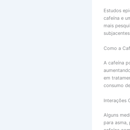
Estudos ep
cafeína e u
mais pesqu
subjacentes 
Como a Caf
A cafeína p
aumentando 
em tratamen
consumo de 
Interações
Alguns medi
para asma, 
cafeína com