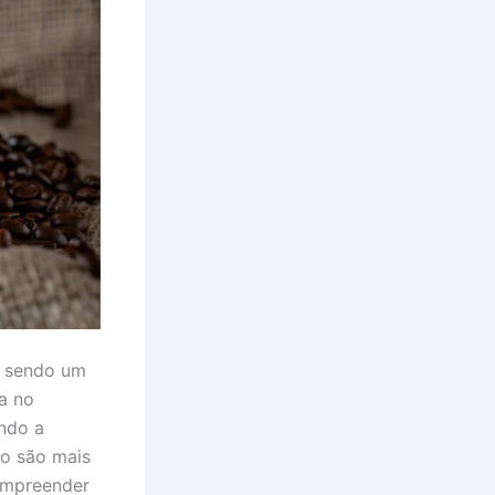
, sendo um
a no
indo a
no são mais
ompreender