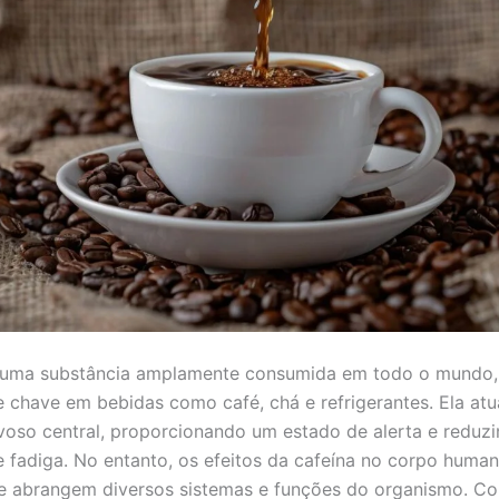
é uma substância amplamente consumida em todo o mundo
chave em bebidas como café, chá e refrigerantes. Ela atu
voso central, proporcionando um estado de alerta e reduz
 fadiga. No entanto, os efeitos da cafeína no corpo huma
e abrangem diversos sistemas e funções do organismo. C