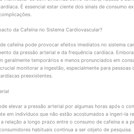
cardíaca. É essencial estar ciente dos sinais de consumo e
 complicações.
pacto da Cafeína no Sistema Cardiovascular?
e cafeína pode provocar efeitos imediatos no sistema car
nto da pressão arterial e da frequência cardíaca. Embora
jam geralmente temporários e menos pronunciados em cons
é crucial monitorar a ingestão, especialmente para pessoas
ardíacas preexistentes.
rial
ode elevar a pressão arterial por algumas horas após o co
te em indivíduos que não estão acostumados a ingeri-la r
 a relação a longo prazo entre o consumo de cafeína e a p
 consumidores habituais continua a ser objeto de pesquisa.