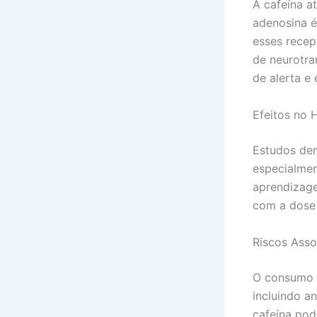
A cafeína a
adenosina é
esses recep
de neurotr
de alerta e 
Efeitos no 
Estudos dem
especialmen
aprendizage
com a dose e
Riscos Ass
O consumo e
incluindo a
cafeína pod