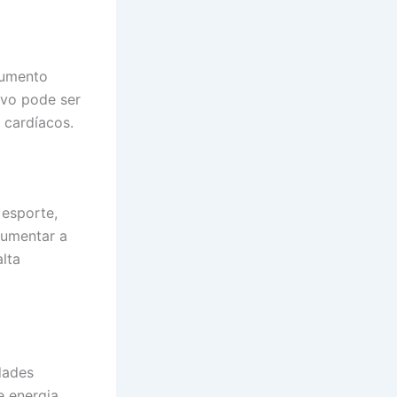
aumento
ivo pode ser
 cardíacos.
esporte,
aumentar a
alta
dades
 energia.