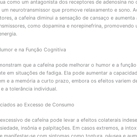
tua como um antagonista dos receptores de adenosina no 
 um neurotransmissor que promove relaxamento e sono. A
tores, a cafeína diminui a sensação de cansaço e aumenta 
ansmissores, como dopamina e norepinefrina, promovendo
energia.
Humor e na Função Cognitiva
onstram que a cafeína pode melhorar o humor e a função 
te em situações de fadiga. Ela pode aumentar a capacida
m e a memória a curto prazo, embora os efeitos variem d
 a tolerância individual.
ociados ao Excesso de Consumo
xcessivo de cafeína pode levar a efeitos colaterais indese
nsiedade, insônia e palpitações. Em casos extremos, a into
e manifestar-se com sintomas como tontura, náusea e au