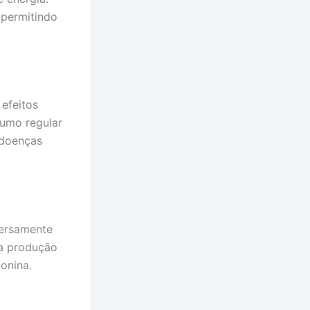
 permitindo
 efeitos
sumo regular
 doenças
versamente
da produção
onina.