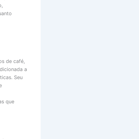
o,
uanto
os de café,
dicionada a
ticas. Seu
e
as que