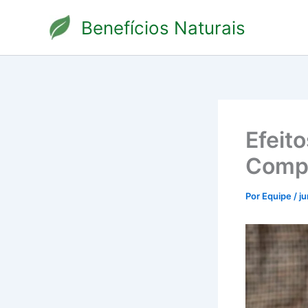
Ir
Benefícios Naturais
para
o
conteúdo
Efeit
Compl
Por
Equipe
/
j