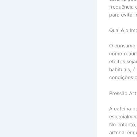
frequência 
para evitar
Qual é o Im
O consumo d
como o aume
efeitos se
habituais, 
condições c
Pressão Arte
A cafeína p
especialmen
No entanto,
arterial em