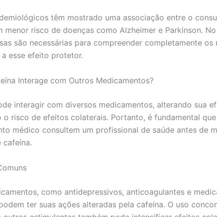
idemiológicos têm mostrado uma associação entre o cons
m menor risco de doenças como Alzheimer e Parkinson. No
isas são necessárias para compreender completamente os
a esse efeito protetor.
eína Interage com Outros Medicamentos?
ode interagir com diversos medicamentos, alterando sua ef
o risco de efeitos colaterais. Portanto, é fundamental que
to médico consultem um profissional de saúde antes de m
cafeína.
 Comuns
camentos, como antidepressivos, anticoagulantes e medi
podem ter suas ações alteradas pela cafeína. O uso conco
 outros estimulantes também pode intensificar efeitos col