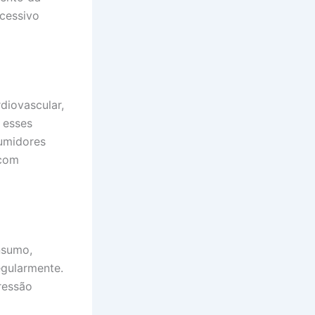
xcessivo
diovascular,
 esses
umidores
 com
nsumo,
egularmente.
ressão