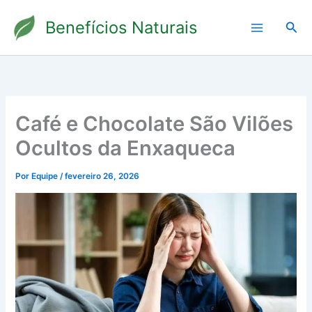
Ir
Benefícios Naturais
para
Pesq
o
conteúdo
Café e Chocolate São Vilões
Ocultos da Enxaqueca
Por
Equipe
/
fevereiro 26, 2026